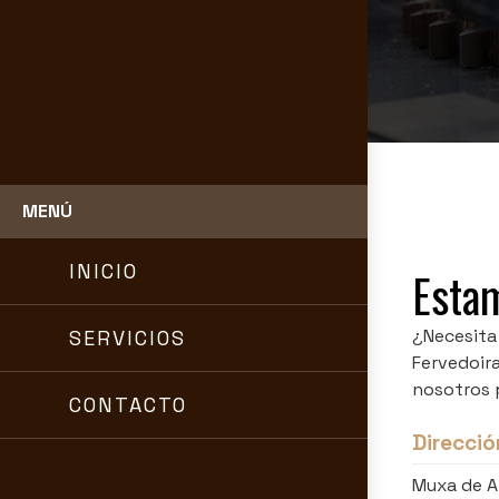
MENÚ
INICIO
Estam
¿Necesita
SERVICIOS
Fervedoira
nosotros 
CONTACTO
Direcció
Muxa de A