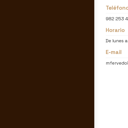
Teléfon
982 253 
Horario
De lunes a
E-mail
mfervedo