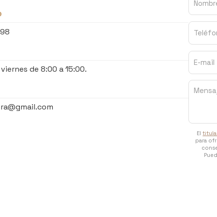
o
498
 viernes de 8:00 a 15:00.
ira@gmail.com
El
titul
para ofr
conse
Pued