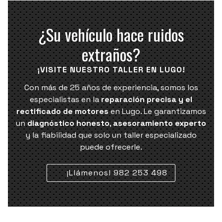
reparación, la
verificación de niveles
de fluidos y la
comprobación de luces y frenos
, complementando
¿Su vehículo hace ruidos
el servicio principal de forma integral.
extraños?
¡VISITE NUESTRO TALLER EN LUGO!
Con más de 25 años de experiencia, somos los
especialistas en la
reparación precisa y el
rectificado de motores
en Lugo. Le garantizamos
un
diagnóstico honesto
,
asesoramiento experto
y la fiabilidad que solo un taller especializado
puede ofrecerle.
¡Llámenos! 982 253 498