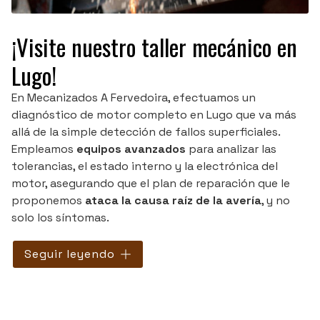
¡Visite nuestro taller mecánico en
Lugo!
En Mecanizados A Fervedoira, efectuamos un
diagnóstico de motor completo en Lugo que va más
allá de la simple detección de fallos superficiales.
Empleamos
equipos avanzados
para analizar las
tolerancias, el estado interno y la electrónica del
motor, asegurando que el plan de reparación que le
proponemos
ataca la causa raíz de la avería
, y no
solo los síntomas.
Además de nuestra alta especialización en rectificado
Seguir leyendo
y reparación de motores, cubrimos aquellos
servicios
básicos de taller
necesarios para garantizar que su
vehículo funciona perfectamente al salir de nuestras
instalaciones. Esto incluye la
puesta a punto
tras la