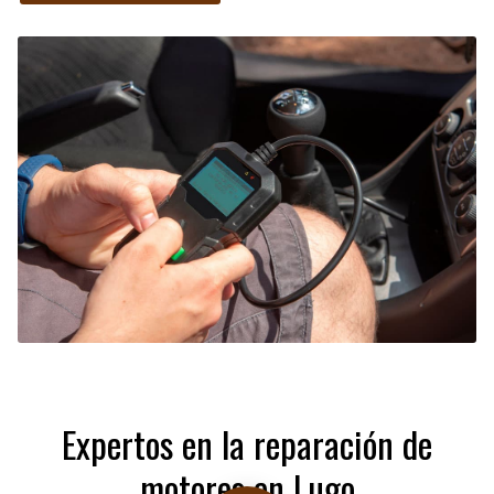
un
amplio catálogo de repuestos
originales,
alternativos
y material reconstruido
de primer nivel.
Confíe en nosotros para cuidar de su vehículo. Todas
nuestras intervenciones están respaldadas por la
garantía legal vigente
.
Expertos en la reparación de
motores en Lugo